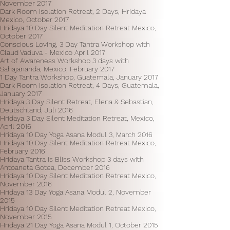
November 2017
Dark Room Isolation Retreat, 2 Days, Hridaya
Mexico, October 2017
Hridaya 10 Day Silent Meditation Retreat Mexico,
October 2017
Conscious Loving, 3 Day Tantra Workshop with
Claud Vaduva - Mexico April 2017
Art of Awareness Workshop 3 days with
Sahajananda, Mexico, February 2017
1 Day Tantra Workshop, Guatemala, January 2017
Dark Room Isolation Retreat, 4 Days, Guatemala,
January 2017
Hridaya 3 Day Silent Retreat, Elena & Sebastian,
Deutschland, Juli 2016
Hridaya 3 Day Silent Meditation Retreat, Mexico,
April 2016
Hridaya 10 Day Yoga Asana Modul 3, March 2016
Hridaya 10 Day Silent Meditation Retreat Mexico,
February 2016
Hridaya Tantra is Bliss Workshop 3 days with
Antoaneta Gotea, December 2016
Hridaya 10 Day Silent Meditation Retreat Mexico,
November 2016
Hridaya 13 Day Yoga Asana Modul 2, November
2015
Hridaya 10 Day Silent Meditation Retreat Mexico,
November 2015
Hridaya 21 Day Yoga Asana Modul 1, October 2015