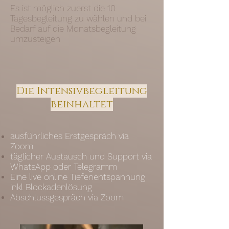
Es ist möglich zuerst die 10
Tagesbegleitung zu wählen und bei
Bedarf auf die Monatsbegleitung
umzusteigen
Die Intensivbegleitung
beinhaltet
ausführliches Erstgespräch via
Zoom
täglicher Austausch und Support via
WhatsApp oder Telegramm
Eine live online Tiefenentspannung
inkl Blockadenlösung
Abschlussgespräch via Zoom