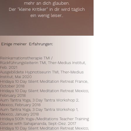
mehr an dich glauben.
Der "kleine Kritiker" in dir wird täglich
ein wenig leiser..
Einige meiner Erfahrungen:
Reinkarnationstherapie TMI /
Rückführungsleiterin TMI, Ther-Medius Institut,
Feb. 2021
Ausgebildete Hypnotiseurin TMI, Ther-Medius
Institut, Mai 2020
Hridaya 10 Day Silent Meditation Retreat France,
October 2018
Hridaya 10 Day Silent Meditation Retreat Mexico,
February 2018
Aum Tantra Yoga, 3 Day Tantra Workshop 2,
Mexico, February 2018
Aum Tantra Yoga, 3 Day Tantra Workshop 1,
Mexico, January 2018
Hridaya 500h Yoga-/Meditations Teacher
Training
Course with Sahajananda, Sept-Dez. 2017
Hridaya 10 Day Silent Meditation Retreat Mexico,