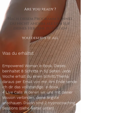
Are you ready ?
Nach diesem Programm kannst
du nicht anders als dem Ruf
deines Herzens zu folgen
you deserve it all
Was du erhältst
Empowered Woman e-Book. Dieses
beinhaltet 8 Schritte in 52 Seiten.
Jede
Woche erhält du einen Schritt/Thema
daraus per Email von
mir. Am Ende sende
ich dir das vollständige e-Book.
4 Live Calls in denen wir uns mit deiner
Mission verbinden, deine Ängste
anschauen. Davon sind 2 Hypnocoaching
Sessions (siehe weiter unten
)