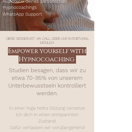
Audiodatei deines persönlichen
Hypnocoachings
WhatsApp Support
diese Session ist via Call oder live in Portugal
möglich
Empower yourself with
Hypnocoaching
Studien besagen, dass wir zu
etwa 70-95% von unserem
Unterbewusstsein kontrolliert
werden.
In einer Yoga Nidra Sitzung versetze
ich dich in einen entspannten
Zustand.
Dafür verlassen wir vorübergehend