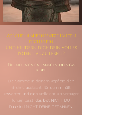
Welche Glaubenssätze halten
dich klein
und hindern dich dein volles
Potential zu leben ?
Die negative stimme in deinem
kopf
Die Stimme in deinem Kopf die dich
hinder
t, auslacht, für dumm hält,
abwertet und dich
vielleicht als Versager
fühlen lässt,
das bist NICHT DU.
Das sind NICHT DEINE GEDANKEN.