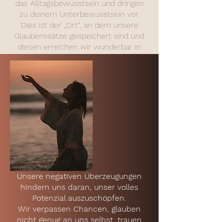
das Alltagsbewusstsein und dringen
zu deinem Unterbewusstsein vor.
Dies ist der „Ort“, an dem unsere
Glaubenssätze gespeichert sind und
diesen erreichen wir wunderbar in
einem sehr entspannten Zustand.
Negative Glaubenssätze entstehen
meist aus unserer Kindheit, Jugend
oder durch negative oder
traumatische Erfahrungen.
Unsere negativen Überzeugungen
hindern uns daran, unser volles
Potenzial auszuschöpfen.
Wir verpassen Chancen, glauben
nicht genug an uns selbst, trauen