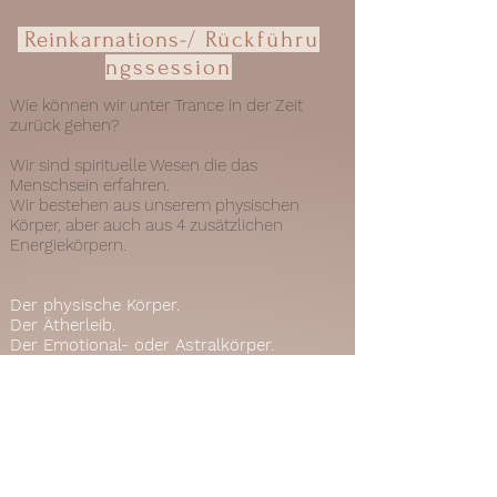
Reinkarnations-/
Rückführu
ngssession
Wie können wir unter Trance in der Zeit
zurück gehen?
Wir sind spirituelle Wesen die das
Menschsein erfahren.
Wir bestehen aus unserem physischen
Körper, aber auch aus 4 zusätzlichen
Energiekörpern.
Der physische Körper.
Der Ätherleib.
Der Emotional- oder Astralkörper.
Der Mentalkörper.
Der spirituelle Körper.
Sie alle besitzen eine eigene
Grundschwingungsfrequenz und dienen
verschiedenen Aufgaben. (Ein hellsichtiger