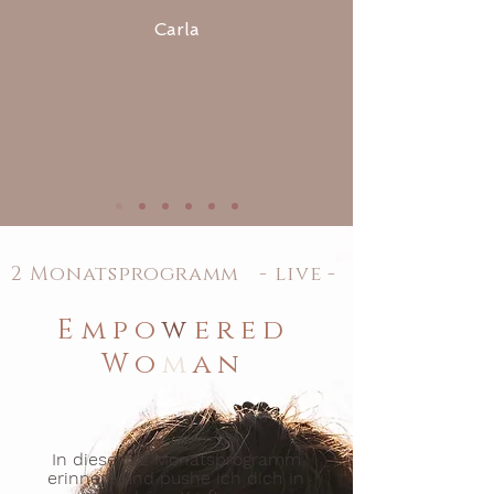
Carla
2 Monatsprogramm - live -
Empo
w
ered
Wo
m
an
In diesem 2 Monatsprogramm
erinnere und pushe ich dich in