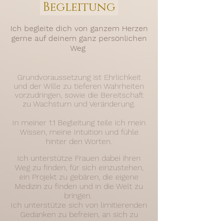
Begleitung
Ich begleite dich von ganzem Herzen
gerne auf deinem ganz persönlichen
Weg
Grundvoraussetzung ist Ehrlichkeit
und der Wille zu tieferen Wahrheiten
vorzudringen, sowie die Bereitschaft
zu Wachstum und Veränderung.
In meiner 1:1 Begleitung teile ich mein
Wissen, meine Intuition und fühle
hinter den Worten.
Ich unterstütze Frauen dabei ihren
Weg zu finden, für sich einzustehen,
ein Projekt zu gebären, die eigene
Medizin zu finden und in die Welt zu
bringen.
Ich unterstütze sich von limitierenden
Gedanken zu befreien, an sich zu