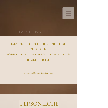
i'm offering
Erlaube dir
selbst deiner Intuition
zu
folgen
Wenn du dir nicht vertraust, wie soll es
ein anderer tun?
- sacredfeminineforce -
persönliche